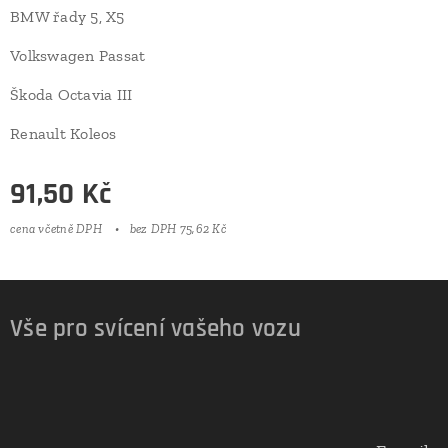
BMW řady 5, X5
Volkswagen Passat
Škoda Octavia III
Renault Koleos
91,50
Kč
cena včetně DPH
bez DPH 75,62 Kč
Vše pro svícení vašeho vozu