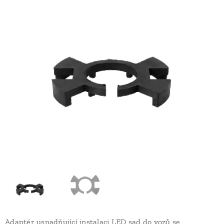
Adaptér usnadňující instalaci LED sad do vozů se