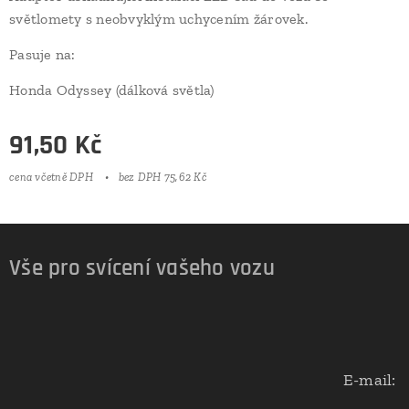
světlomety s neobvyklým uchycením žárovek.
Pasuje na:
Honda Odyssey (dálková světla)
91,50
Kč
cena včetně DPH
bez DPH 75,62 Kč
Vše pro svícení vašeho vozu
E-mail: