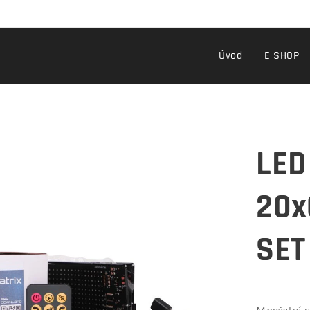
Úvod
E SHOP
LED
20x
SET
Množství v