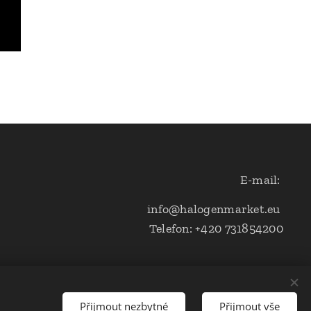
E-mail:
info@halogenmarket.eu
Telefon: +420 731854200
Přijmout nezbytné
Přijmout vše