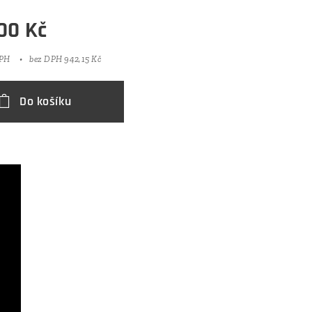
,00
Kč
DPH
bez DPH 942,15 Kč
Do košíku