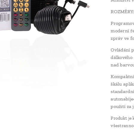
ROZMĚRY:
Programova
moderní ře
zpráv ve f
Ovládání p
dálkového 
nad barvou
Kompaktní 
škálu aplik
standardní
autonabíje
použití za
Produkt je 
všestranno