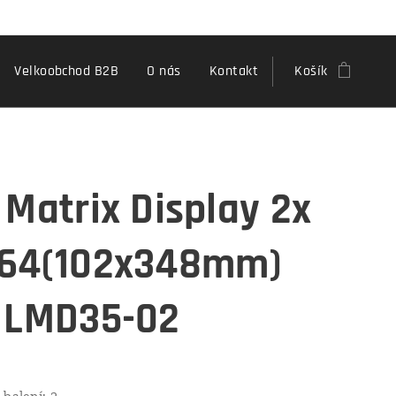
Velkoobchod B2B
O nás
Kontakt
Košík
 Matrix Display 2x
64(102x348mm)
 LMD35-02
 balení: 2