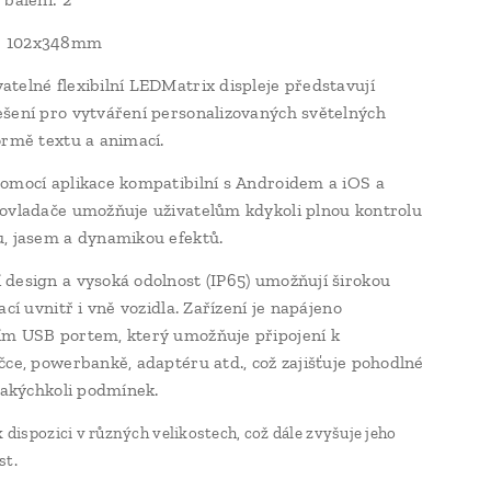
 102x348mm
telné flexibilní LEDMatrix displeje představují
šení pro vytváření personalizovaných světelných
ormě textu a animací.
omocí aplikace kompatibilní s Androidem a iOS a
ovladače umožňuje uživatelům kdykoli plnou kontrolu
, jasem a dynamikou efektů.
design a vysoká odolnost (IP65) umožňují širokou
ací uvnitř i vně vozidla. Zařízení je napájeno
m USB portem, který umožňuje připojení k
čce, powerbankě, adaptéru atd., což zajišťuje pohodlné
 jakýchkoli podmínek.
k dispozici v různých velikostech, což dále zvyšuje jeho
st.