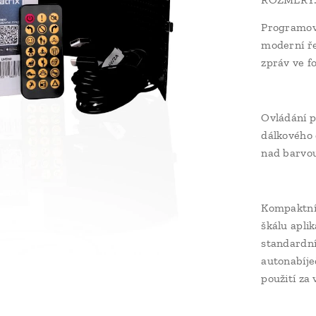
Programova
moderní ře
zpráv ve f
Ovládání p
dálkového 
nad barvou
Kompaktní 
škálu aplik
standardní
autonabíje
použití za