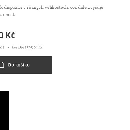
k dispozici v různých velikostech, což dále zvyšuje
rannost.
0
Kč
DPH
bez DPH 595,04 Kč
Do košíku