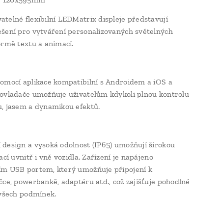
telné flexibilní LEDMatrix displeje představují
šení pro vytváření personalizovaných světelných
ormě textu a animací.
omocí aplikace kompatibilní s Androidem a iOS a
ovladače umožňuje uživatelům kdykoli plnou kontrolu
, jasem a dynamikou efektů.
design a vysoká odolnost (IP65) umožňují širokou
ací uvnitř i vně vozidla. Zařízení je napájeno
m USB portem, který umožňuje připojení k
čce, powerbankě, adaptéru atd., což zajišťuje pohodlné
 všech podmínek.