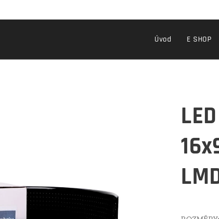
Úvod
E SHOP
LED
16x
LM
ROZMĚRY: