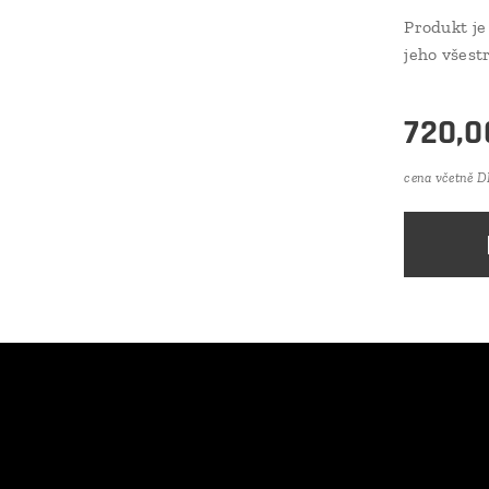
Produkt je 
jeho všest
720,0
cena včetně 