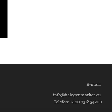
E-mail:
info@halogenmarket.eu
Telefon: +420 731854200