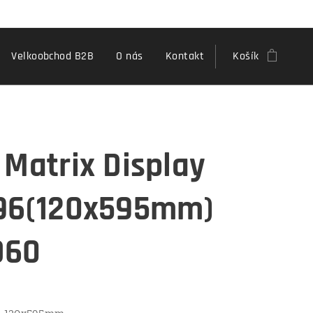
Velkoobchod B2B
O nás
Kontakt
Košík
 Matrix Display
96(120x595mm)
D60
 120x595mm