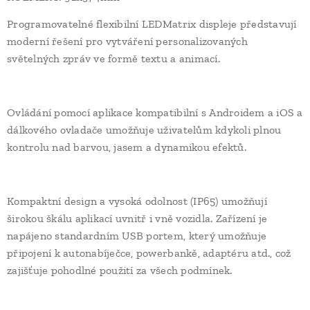
Programovatelné flexibilní LEDMatrix displeje představují
moderní řešení pro vytváření personalizovaných
světelných zpráv ve formě textu a animací.
Ovládání pomocí aplikace kompatibilní s Androidem a iOS a
dálkového ovladače umožňuje uživatelům kdykoli plnou
kontrolu nad barvou, jasem a dynamikou efektů.
Kompaktní design a vysoká odolnost (IP65) umožňují
širokou škálu aplikací uvnitř i vně vozidla. Zařízení je
napájeno standardním USB portem, který umožňuje
připojení k autonabíječce, powerbankě, adaptéru atd., což
zajišťuje pohodlné použití za všech podmínek.