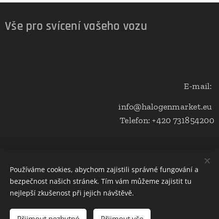
Vše pro svícení vašeho vozu
E-mail:
info@halogenmarket.eu
Telefon: +420 731854200
Obchodní podmínky a ochrana soukromí
Používáme cookies, abychom zajistili správné fungování a
bezpečnost našich stránek. Tím vám můžeme zajistit tu
Cookies
nejlepší zkušenost při jejich návštěvě.
Do košíku
Přijmout nezbytné
Přijmout vše