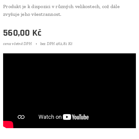
Produkt je k dispozici v různých velikostech, což dále
zvyšuje jeho všestrannost.
560,00
Kč
cena včetně DPH
bez DPH 462,81 Kč