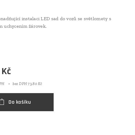
nadňující instalaci LED sad do vozů se světlomety s
m uchycením žárovek.
Kč
DPH
bez DPH 73,80 Kč
Do košíku