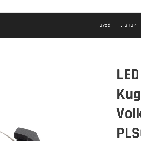
Úvod
E SHOP
LED
Kug
Vol
PLS