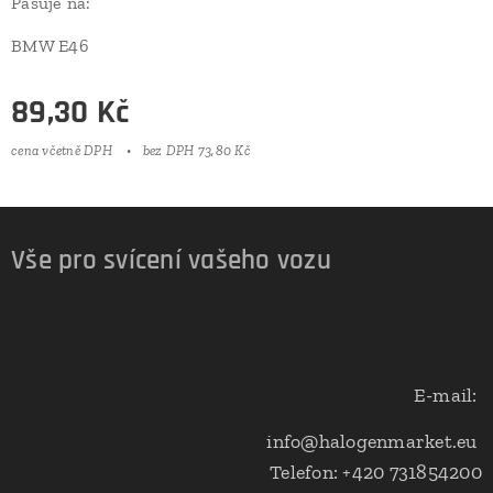
Pasuje na:
BMW E46
89,30
Kč
cena včetně DPH
bez DPH 73,80 Kč
Vše pro svícení vašeho vozu
E-mail:
info@halogenmarket.eu
Telefon: +420 731854200