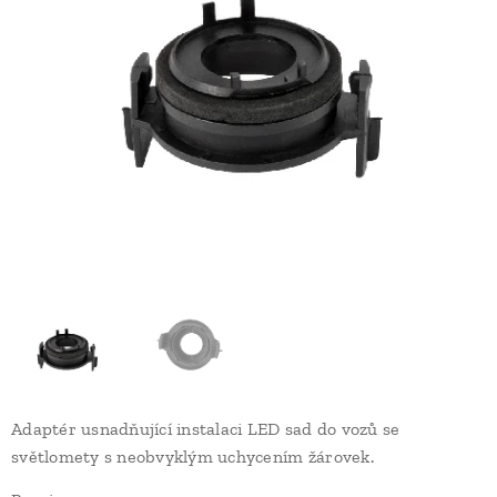
Adaptér usnadňující instalaci LED sad do vozů se
světlomety s neobvyklým uchycením žárovek.