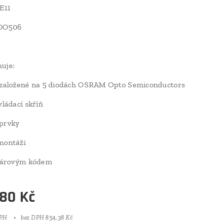
 E11
LDO506
uje:
y založené na 5 diodách OSRAM Opto Semiconductors
vládací skříň
 prvky
montáži
 čárovým kódem
,80
Kč
DPH
bez DPH 854,38 Kč