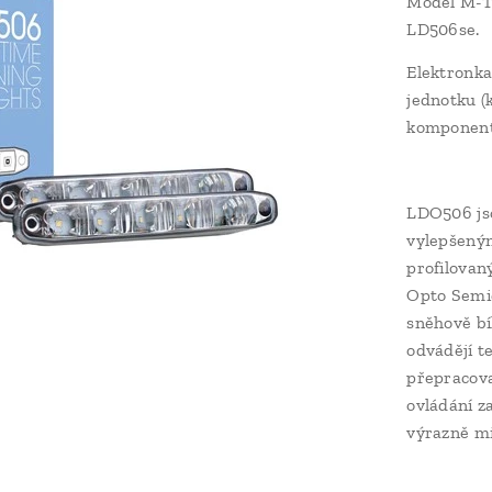
Model M-T
LD506se.
Elektronka
jednotku (
komponent
LDO506 jso
vylepšeným
profilovan
Opto Semic
sněhově bí
odvádějí t
přepracova
ovládání z
výrazně mi