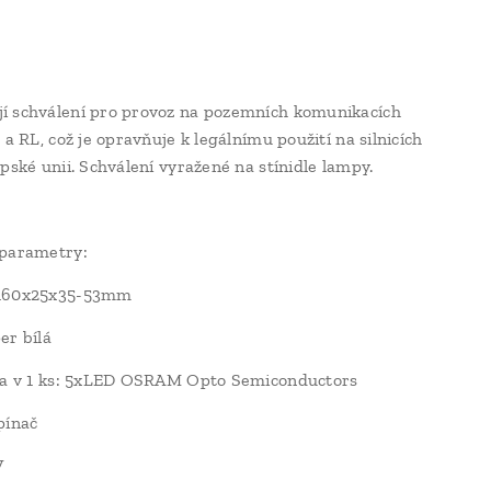
í schválení pro provoz na pozemních komunikacích
 a RL, což je opravňuje k legálnímu použití na silnicích
opské unii. Schválení vyražené na stínidle lampy.
 parametry:
160x25x35-53mm
er bílá
tla v 1 ks: 5xLED OSRAM Opto Semiconductors
pínač
V