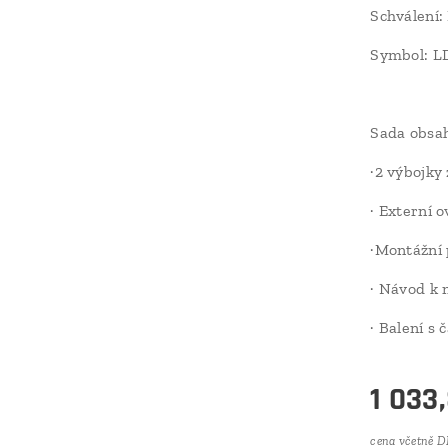
Schválení:
Symbol: 
Sada obsah
·2 výbojk
· Externí o
·Montážní
· Návod k 
· Balení s
1 033
cena včetně 