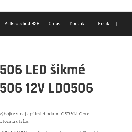
Velkoobchod B2B
O nás
Kontakt
Košík
506 LED šikmé
506 12V LDO506
 výbojky s nejlepšími diodami OSRAM Opto
tors na trhu.