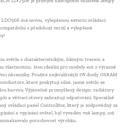
ECH LDO506 je přímým nástupcem oblíbené lampy
 LDO506 má novou, vylepšenou externí ovládací
kompatibilní s předchozí verzí) a vylepšené
y!
u světla s charakteristickým, šikmým tvarem a
i vlastnostmi. Jsou ideální pro modely aut s výrazně
ými nárazníky. Použité nejkvalitnější 1W diody OSRAM
onductors, které poskytují silné, jasné světlo se
lou barvou. Výjimečně promyšlený design: radiátory
eplo a větrací otvory zabraňují odpařování. Speciálně
ný ovládací panel ControlBox, který je zodpovědný za
apínání a vypínání světel, byl vyveden vně lampy, což
nimalizovalo poruchovost výrobku.