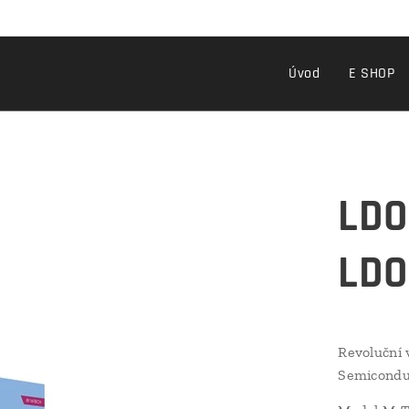
Úvod
E SHOP
LDO
LDO
Revoluční
Semiconduc