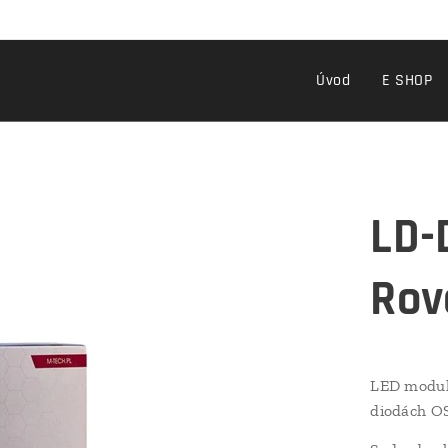
Úvod
E SHOP
LD-
Rov
LED modul 
diodách O