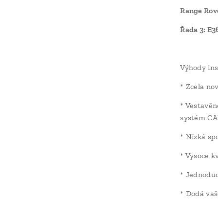
Range Rov
Řada 3: E3
Výhody ins
* Zcela no
* Vestavěné
systém CA
* Nízká sp
* Vysoce k
* Jednoduc
* Dodá vaš