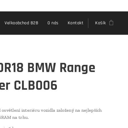
Velkoobchod B2B
O nás
Kontakt
Košík
DR18 BMW Range
er CLB006
osvětlení interiéru vozidla založený na nejlepších
SRAM na trhu.