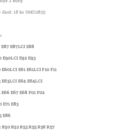
uje 2 kusy.
p diod: 18 ks SMD2835
:
1 E87 E87LCI E88
0 E90LCI E92 E93
0 E60LCI E61 E61LCI F10 F11
3 E63LCI E64 E64LCI
5 E66 E67 E68 F01 F02
0 E71 E83
5 E86
 R50 R52 R53 R55 R56 R57