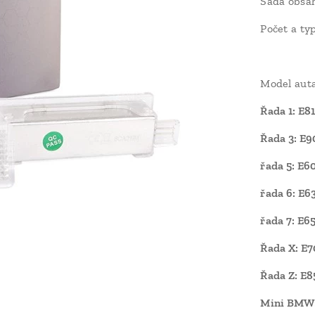
Sada obsah
Počet a ty
Model auta
Řada 1: E8
Řada 3: E9
řada 5: E6
řada 6: E6
řada 7: E6
Řada X: E7
Řada Z: E8
Mini BMW: