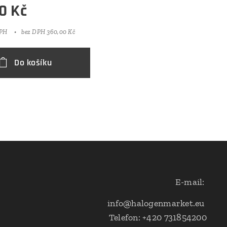
0
Kč
DPH
bez DPH 360,00 Kč
Do košíku
E-mail:
info@halogenmarket.eu
Telefon: +420 731854200