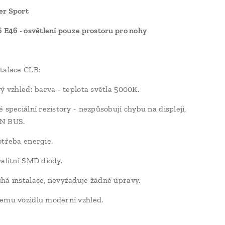
er Sport
6 E46 - osvětlení pouze prostoru pro nohy
talace CLB:
vý vzhled: barva - teplota světla 5000K.
 speciální rezistory - nezpůsobují chybu na displeji,
N BUS.
otřeba energie.
valitní SMD diody.
há instalace, nevyžaduje žádné úpravy.
emu vozidlu moderní vzhled.