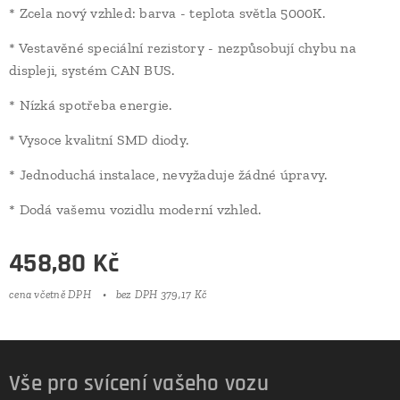
* Zcela nový vzhled: barva - teplota světla 5000K.
* Vestavěné speciální rezistory - nezpůsobují chybu na
displeji, systém CAN BUS.
* Nízká spotřeba energie.
* Vysoce kvalitní SMD diody.
* Jednoduchá instalace, nevyžaduje žádné úpravy.
* Dodá vašemu vozidlu moderní vzhled.
458,80
Kč
cena včetně DPH
bez DPH 379,17 Kč
Vše pro svícení vašeho vozu