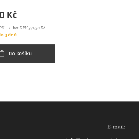
0
Kč
DPH
bez DPH 371,90 Kč
o 3 dnů
Do košíku
E-mail: