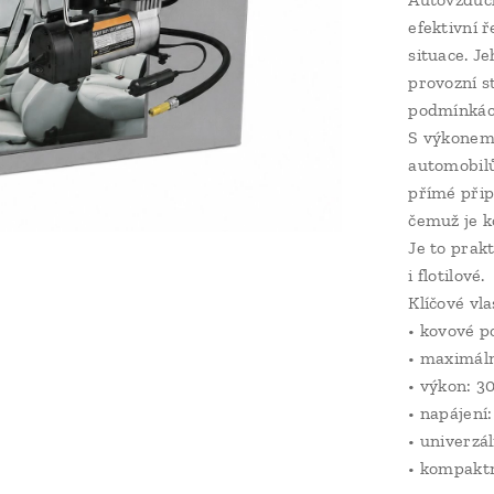
efektivní 
situace. J
provozní st
podmínkác
S výkonem
automobilů
přímé přip
čemuž je k
Je to prak
i flotilové.
Klíčové vla
• kovové p
• maximáln
• výkon: 3
• napájení:
• univerzá
• kompaktn