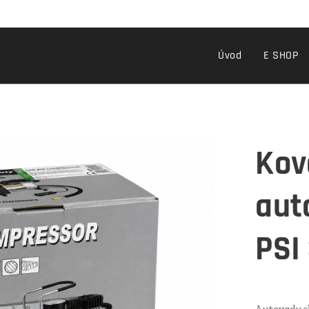
Úvod
E SHOP
Kov
aut
PSI
Autovzduc