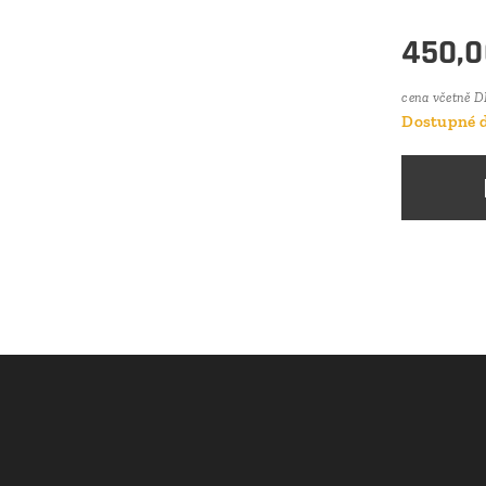
450,0
cena včetně 
Dostupné d