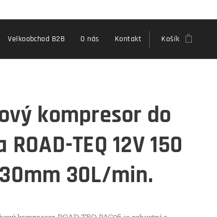
Velkoobchod B2B
O nás
Kontakt
Košík
ový kompresor do
a ROAD-TEQ 12V 150
 30mm 30L/min.
hový kompresor ROAD-TEQ PAC06 je robustní a