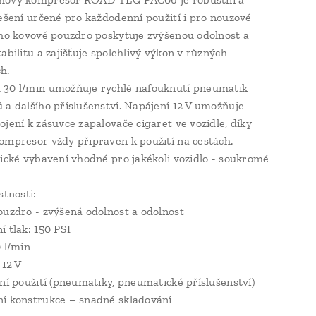
řešení určené pro každodenní použití i pro nouzové
eho kovové pouzdro poskytuje zvýšenou odolnost a
abilitu a zajišťuje spolehlivý výkon v různých
h.
 30 l/min umožňuje rychlé nafouknutí pneumatik
 a dalšího příslušenství. Napájení 12 V umožňuje
ojení k zásuvce zapalovače cigaret ve vozidle, díky
ompresor vždy připraven k použití na cestách.
tické vybavení vhodné pro jakékoli vozidlo - soukromé
stnosti:
ouzdro - zvýšená odolnost a odolnost
í tlak: 150 PSI
0 l/min
 12 V
lní použití (pneumatiky, pneumatické příslušenství)
í konstrukce – snadné skladování