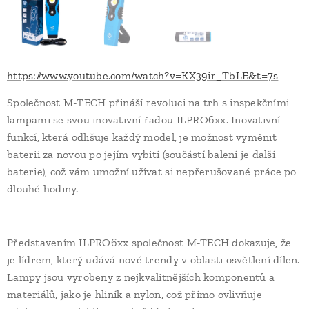
https://www.youtube.com/watch?v=KX39ir_TbLE&t=7s
Společnost M-TECH přináší revoluci na trh s inspekčními
lampami se svou inovativní řadou ILPRO6xx. Inovativní
funkcí, která odlišuje každý model, je možnost vyměnit
baterii za novou po jejím vybití (součástí balení je další
baterie), což vám umožní užívat si nepřerušované práce po
dlouhé hodiny.
Představením ILPRO6xx společnost M-TECH dokazuje, že
je lídrem, který udává nové trendy v oblasti osvětlení dílen.
Lampy jsou vyrobeny z nejkvalitnějších komponentů a
materiálů, jako je hliník a nylon, což přímo ovlivňuje