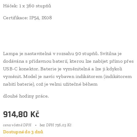
Háček: 1 x 360 stupňů
Certifikace: IP54, IK08
Lampa je nastavitelná v rozsahu 90 stupňů. Svítilna je
dodávána s přídavnou baterií, kterou lze nabíjet přímo přes
USB-C konektor. Baterie je vyměnitelná a lze ji kdykoli
vyměnit. Model je navíc vybaven indikátorem (indikátorem
nabití baterie), což je velmi užitečné během
dlouhé hodiny práce.
914,80
Kč
cena včetně DPH
bez DPH 756,03 Kč
Dostupné do 3 dnů