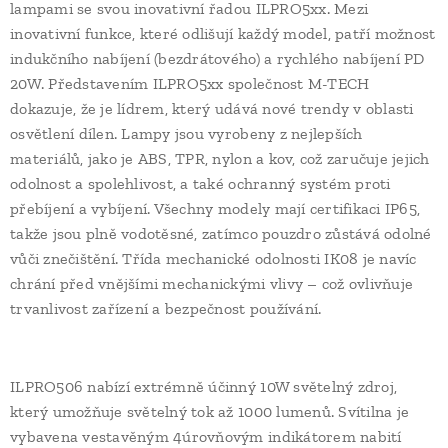
lampami se svou inovativní řadou ILPRO5xx. Mezi
inovativní funkce, které odlišují každý model, patří možnost
indukčního nabíjení (bezdrátového) a rychlého nabíjení PD
20W. Představením ILPRO5xx společnost M-TECH
dokazuje, že je lídrem, který udává nové trendy v oblasti
osvětlení dílen. Lampy jsou vyrobeny z nejlepších
materiálů, jako je ABS, TPR, nylon a kov, což zaručuje jejich
odolnost a spolehlivost, a také ochranný systém proti
přebíjení a vybíjení. Všechny modely mají certifikaci IP65,
takže jsou plně vodotěsné, zatímco pouzdro zůstává odolné
vůči znečištění. Třída mechanické odolnosti IK08 je navíc
chrání před vnějšími mechanickými vlivy – což ovlivňuje
trvanlivost zařízení a bezpečnost používání.
ILPRO506 nabízí extrémně účinný 10W světelný zdroj,
který umožňuje světelný tok až 1000 lumenů. Svítilna je
vybavena vestavěným 4úrovňovým indikátorem nabití