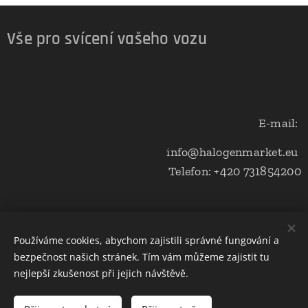
Vše pro svícení vašeho vozu
E-mail:
info@halogenmarket.eu
Telefon: +420 731854200
Obchodní podmínky a ochrana soukromí
Používáme cookies, abychom zajistili správné fungování a
bezpečnost našich stránek. Tím vám můžeme zajistit tu
Cookies
nejlepší zkušenost při jejich návštěvě.
Do košíku