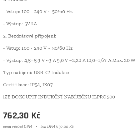
- Vstup: 100 - 240 V ~ 50/60 Hz
- Výstup: 5V 2A
2. Bezdrátové připojení:
- Vstup: 100 - 240 V ~ 50/60 Hz
- Výstup: 4,5–5,9 V ~3 A 9,0 V ~2,22 A 12,0–1,67 A Max. 20 W
Typ nabíjení: USB-C/ Indukce
Certifikace: IP54, IK07
lZE DOKOUPIT INDUKČNÍ NABÍJEČKU ILPRO500
762,30
Kč
cena včetně DPH
bez DPH 630,00 Kč