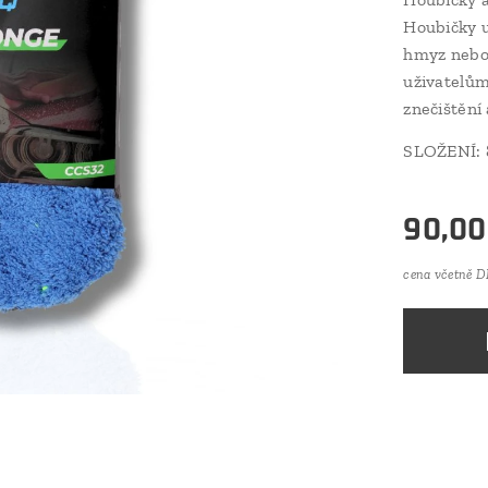
Houbičky u
hmyz nebo 
uživatelům
znečištění
SLOŽENÍ:
90,00
cena včetně 