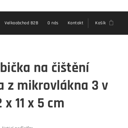
Velkoobchod B2B
O nás
Kontakt
Košík
bička na čištění
a z mikrovlákna 3 v
2 x 11 x 5 cm
 čisticí podložky