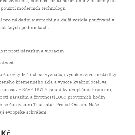
delší životnost, odolnost proti nárazům a vibracím jsou
použití moderních technologií.
ní pro nákladní automobily a další vozidla používaná v
obtížných podmínkách.
nost proti nárazům a vibracím
votnost
 žárovky M-Tech se vyznačují vysokou životností díky
rzeného křemenného skla a vysoce kvalitní oceli ve
rocesu. HEAVY DUTY jsou díky dvojitému kroucení,
proti nárazům a životnosti 1000 provozních hodin
é se žárovkami Truckstar Pro od Osram. Naše
jí evropské schválení.
Kč