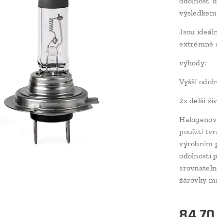
odolnost, 
výsledkem 
Jsou ideál
extrémně 
výhody:
Vyšší odol
2x delší ži
Halogenové
použití tv
výrobním p
odolnosti 
srovnateln
žárovky ma
84,70