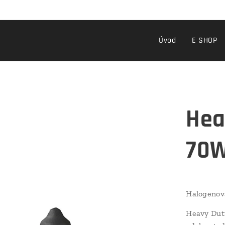
Úvod
E SHOP
Hea
70W
Halogenov
Heavy Duty