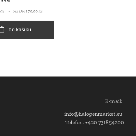
DPH
bez DPH 70,00 Kč
Do košíku
E-mail:
info@halogenmarket.eu
Telefon: +420 731854200