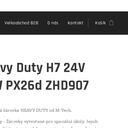
Velkoobchod B2B
O nás
Kontakt
Košík
vy Duty H7 24V
 PX26d ZHD907
á žárovka HEAVY DUTY od M-Tech.
 - Žárovky vytvořené pro speciální úkoly. Jejich