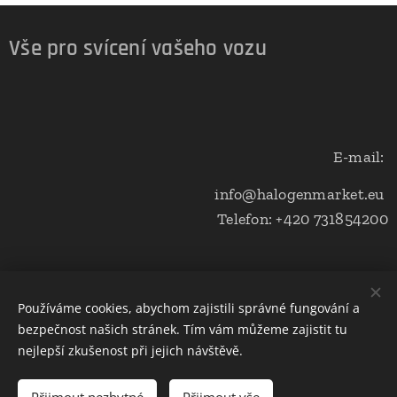
Vše pro svícení vašeho vozu
E-mail:
info@halogenmarket.eu
Telefon: +420 731854200
Obchodní podmínky a ochrana soukromí
Používáme cookies, abychom zajistili správné fungování a
bezpečnost našich stránek. Tím vám můžeme zajistit tu
Cookies
nejlepší zkušenost při jejich návštěvě.
Do košíku