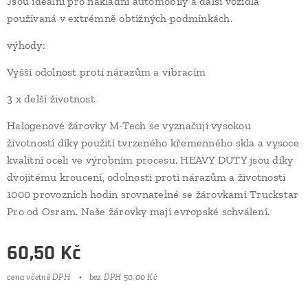
Jsou ideální pro nákladní automobily a další vozidla
používaná v extrémně obtížných podmínkách.
výhody:
Vyšší odolnost proti nárazům a vibracím
3 x delší životnost
Halogenové žárovky M-Tech se vyznačují vysokou
životností díky použití tvrzeného křemenného skla a vysoce
kvalitní oceli ve výrobním procesu. HEAVY DUTY jsou díky
dvojitému kroucení, odolnosti proti nárazům a životnosti
1000 provozních hodin srovnatelné se žárovkami Truckstar
Pro od Osram. Naše žárovky mají evropské schválení.
60,50
Kč
cena včetně DPH
bez DPH 50,00 Kč