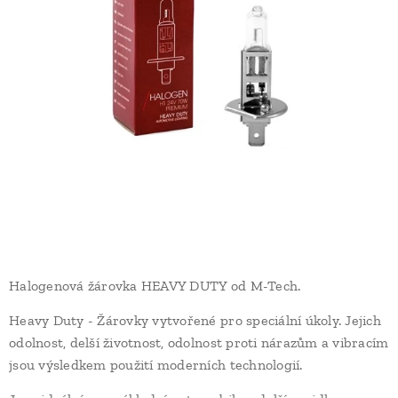
Halogenová žárovka HEAVY DUTY od M-Tech.
Heavy Duty - Žárovky vytvořené pro speciální úkoly. Jejich
odolnost, delší životnost, odolnost proti nárazům a vibracím
jsou výsledkem použití moderních technologií.