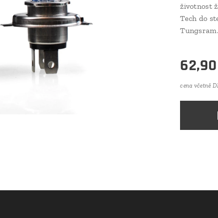
životnost 
Tech do st
Tungsram. 
62,90
cena včetně 