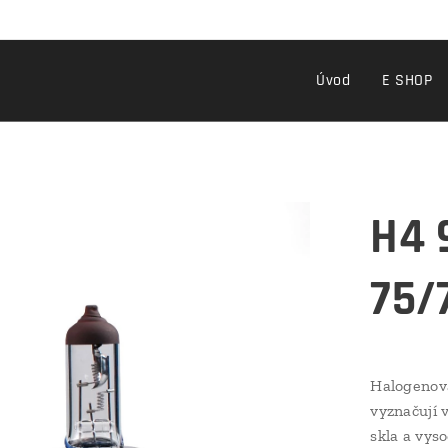
Úvod
E SHOP
H4 
75/
Halogenov
vyznačují 
skla a vys