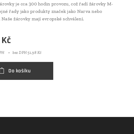
žárovky je cca 300 hodin provozu, což řadí žárovky M-
ejné řady jako produkty značek jako Narva nebo
Naše žárovky mají evropské schválení.
Kč
DPH
bez DPH 51,98 Kč
Do košíku