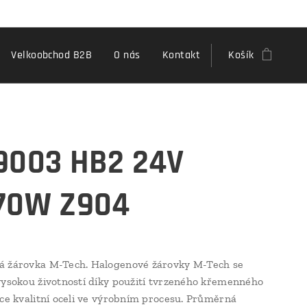
Velkoobchod B2B
O nás
Kontakt
Košík
9003 HB2 24V
70W Z904
á žárovka M-Tech. Halogenové žárovky M-Tech se
vysokou životností díky použití tvrzeného křemenného
oce kvalitní oceli ve výrobním procesu. Průměrná