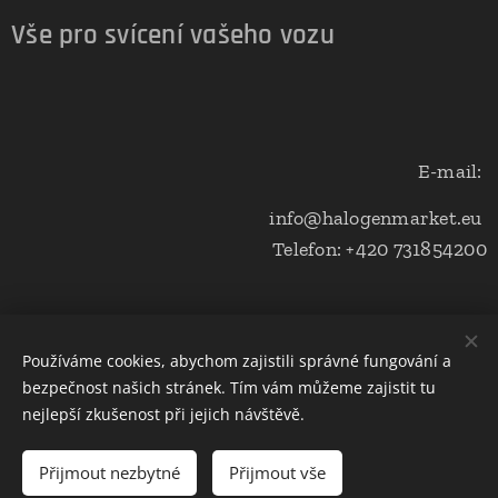
Vše pro svícení vašeho vozu
E-mail:
info@halogenmarket.eu
Telefon: +420 731854200
Obchodní podmínky a ochrana soukromí
Používáme cookies, abychom zajistili správné fungování a
bezpečnost našich stránek. Tím vám můžeme zajistit tu
Cookies
nejlepší zkušenost při jejich návštěvě.
Do košíku
Přijmout nezbytné
Přijmout vše