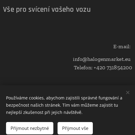
Vše pro svícení vašeho vozu
E-mail:
info@halogenmarket.eu
Telefon: +420 731854200
Obchodní podmínky a ochrana soukromí
Používáme cookies, abychom zajistili správné fungování a
bezpečnost našich stránek. Tím vám můžeme zajistit tu
Cookies
nejlepší zkušenost při jejich návštěvě.
Do košíku
Přijmout nezbytné
Přijmout vše