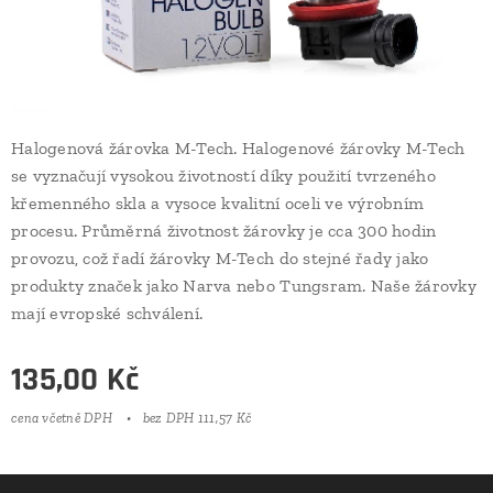
Halogenová žárovka M-Tech. Halogenové žárovky M-Tech
se vyznačují vysokou životností díky použití tvrzeného
křemenného skla a vysoce kvalitní oceli ve výrobním
procesu. Průměrná životnost žárovky je cca 300 hodin
provozu, což řadí žárovky M-Tech do stejné řady jako
produkty značek jako Narva nebo Tungsram. Naše žárovky
mají evropské schválení.
135,00
Kč
cena včetně DPH
bez DPH 111,57 Kč