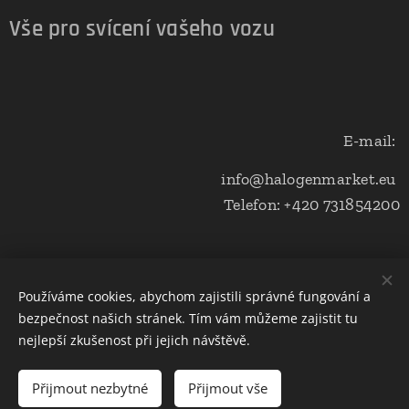
Vše pro svícení vašeho vozu
E-mail:
info@halogenmarket.eu
Telefon: +420 731854200
Obchodní podmínky a ochrana soukromí
Používáme cookies, abychom zajistili správné fungování a
bezpečnost našich stránek. Tím vám můžeme zajistit tu
Cookies
nejlepší zkušenost při jejich návštěvě.
Do košíku
Přijmout nezbytné
Přijmout vše