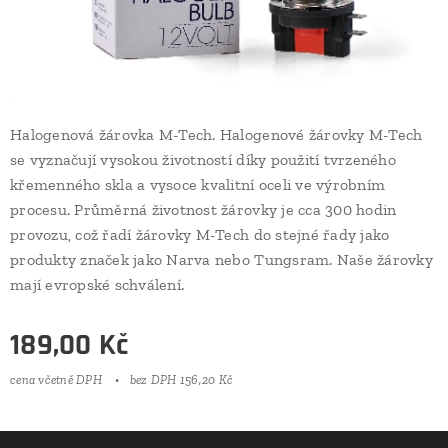
Halogenová žárovka M-Tech. Halogenové žárovky M-Tech
se vyznačují vysokou životností díky použití tvrzeného
křemenného skla a vysoce kvalitní oceli ve výrobním
procesu. Průměrná životnost žárovky je cca 300 hodin
provozu, což řadí žárovky M-Tech do stejné řady jako
produkty značek jako Narva nebo Tungsram. Naše žárovky
mají evropské schválení.
189,00
Kč
cena včetně DPH
bez DPH 156,20 Kč