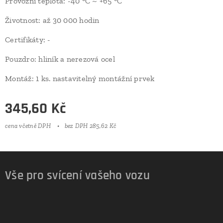
Provozní teplota: -40 °C ~ +65 °C
Životnost: až 30 000 hodin
Certifikáty: -
Pouzdro: hliník a nerezová ocel
Montáž: 1 ks. nastavitelný montážní prvek
345,60
Kč
cena včetně DPH
bez DPH 285,62 Kč
Vše pro svícení vašeho vozu