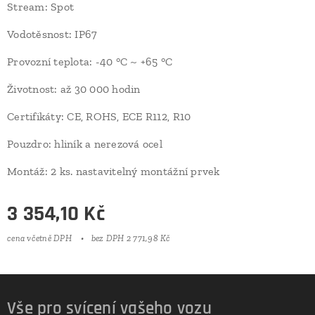
Stream: Spot
Vodotěsnost: IP67
Provozní teplota: -40 °C ~ +65 °C
Životnost: až 30 000 hodin
Certifikáty: CE, ROHS, ECE R112, R10
Pouzdro: hliník a nerezová ocel
Montáž: 2 ks. nastavitelný montážní prvek
3 354,10
Kč
cena včetně DPH
bez DPH 2 771,98 Kč
Vše pro svícení vašeho vozu