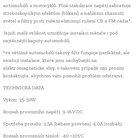
automobilů a motocyklů. Plná stabilizace napětí zabraňuje
stroboskopickým efektům (blikání) a náhlému zhasnutí
světel a filtry proti rušení eliminují rušení CB a FM rádia*.
Jejich malá velikost umožňuje instalaci měniče i pod
nejtěsnější kapoty automobilů.
*ve většině automobilů takový filtr funguje perfektně, ale
existují instalace, které jsou náchylnější na
elektromagnetické vlny, v takovém případě nás prosím
kontaktujte, abychom vám pomohli problém odstranit.
TECHNICKÁ DATA
Výkon: 35-50W
Rozsah provozního napětí: 9-16V DC
Spotřeba proudu: 3,5A (během provozu), 4,0A (rozběh)
Rozsah provozních teplot: -40 +105'C