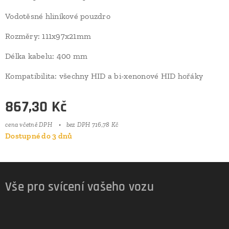
Vodotěsné hliníkové pouzdro
Rozměry: 111x97x21mm
Délka kabelu: 400 mm
Kompatibilita: všechny HID a bi-xenonové HID hořáky
867,30
Kč
cena včetně DPH
bez DPH 716,78 Kč
Dostupné do 3 dnů
Vše pro svícení vašeho vozu