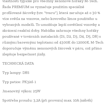
vlastnosti typické pro všechny xenonové hořáky M-Tech.
Řada PREMIUM se vyznačuje použitím speciálně
profilované žárovky (tzv. "tvaru"), která zaručuje až o 30 %
více světla na vozovce, nebo kovového límce použitého u
vybraných modelů. To umožňuje lepší osvětlení vozovky a
zkrácení reakční doby. Nabídka zahrnuje všechny hořáky
používané v továrních instalacích (D1, D2, D3, D4, D5, D8) s
různými barevnými teplotami od 4300K ​​do 12000K. M-Tech
doporučuje výměnu xenonových žárovek v páru, což přímo
zlepšuje bezpečnost jízdy.
TECHNICKÁ DATA
Typ lampy: D8S
Typ patice: PK32d-1
Jmenovitý výkon: 25W
Spotřeba proudu: 3,2A (při provozu) max. 10A (náběh)