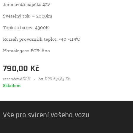
Jmenovité napětí: 42V
Světelný tok: ~ 2000lm
Teplota barev: 4300K
Rozsah provozních teplot: -40 +115'C
Homologace ECE: Ano
790,00
Kč
cena včetně DPH
bez DPH 652,89 Kč
Skladem
Vše pro svícení vašeho vozu