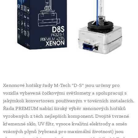
Xenonové hořáky řady M-Tech "D-S" jsou určeny pro
vozidla vybavená čočkovými světlomety a spolupracují s
jakýmkoli konvertorem používaným v továrních instalacích.
Řada PREMIUM nabízí široký výběr xenonových hořáků
vyrobených z těch nejlepších komponent. Dvojitě tvrzené
křemenné sklo, UV filtr, vysoce kvalitní elektrody a směs
vzácných plynů (vybraná pro maximální životnost) jsou