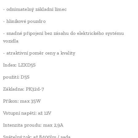
- odnímatelný základní límec
- hliníkové pouzdro
- snadné připojení bez zásahu do elektrického systému
vozidla
- atraktivní poměr ceny a kvality
Index: LZXD5S
použití: D5S
Základna: PK32d-7
Příkon: max 35W
Vstupní napětí: až 12V
Intenzita proudu: max 2,9A
Světelný tok: až 8400lm / sada