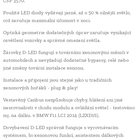
CSP 3570.
Použité LED diody vydávají jasné, až o 50 % silnější světlo,
což zaručuje maximální účinnost v noci.
Optická geometrie dodatečných úprav zaručuje vynikající
osvětlení vozovky a správné omezení světla.
Žárovky D-LED fungují s továrními xenonovými měniči v
automobilech a nevyžadují dodatečné bypassy, ​​relé nebo
jiné změny tovární instalace xenonu.
Instalace a připojení jsou stejné jako u tradičních
xenonových hořáků - plug & play!
Vestavěný Canbus nezpůsobuje chyby, hlášení ani jiné
nesrovnalosti v chodu modulu a ovládání světel - testováno
mj. na dálku. v BMW F11 LCI 2014 (LZXD1S).
Dovybavení D-LED správně funguje s vyrovnávacím
systémem, bi-xenonovou funkcí, asistentem dálkových