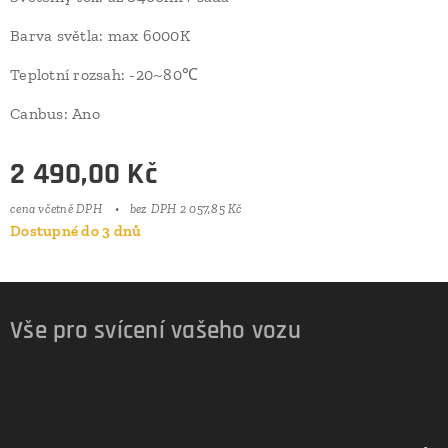
Barva světla: max 6000K
Teplotní rozsah: -20~80℃
Canbus: Ano
2 490,00
Kč
cena včetně DPH
bez DPH 2 057,85 Kč
Dostupné do 3 dnů
Vše pro svícení vašeho vozu