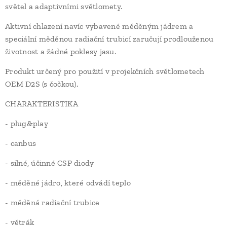
světel a adaptivními světlomety.
Aktivní chlazení navíc vybavené měděným jádrem a
speciální měděnou radiační trubicí zaručují prodlouženou
životnost a žádné poklesy jasu.
Produkt určený pro použití v projekčních světlometech
OEM D2S (s čočkou).
CHARAKTERISTIKA
- plug&play
- canbus
- silné, účinné CSP diody
- měděné jádro, které odvádí teplo
- měděná radiační trubice
- větrák