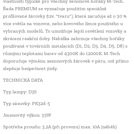
vlastnosti typické pro všechny xenonové hořáky M-Tech.
Řada PREMIUM se vyznačuje použitím speciálně
profilované žárovky (tzv. "tvaru"), která zaručuje až o 30 %
více světla na vozovce, nebo kovového límce použitého u
vybraných modelů. To umožňuje lepší osvětlení vozovky a
zkrácení reakční doby. Nabídka zahrnuje všechny hořáky
používané v továrních instalacích (D1, D2, D3, D4, D5, D8) s
různými teplotami barev od 4300K ​​do 12000K. M-Tech
doporučuje výměnu xenonových žárovek v páru, což přímo
zlepšuje bezpečnost jízdy.
TECHNICKÁ DATA
Typ lampy: D3S
Typ zásuvky: PK32d-5
Jmenovitý výkon: 35W
Spotřeba proudu: 3,2A (při provozu) max. 10A (náběh)