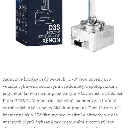
Xenonové hořáky řady M-Tech "D-S" jsou určeny pro
vozidla vybavená čočkovými světlomety a spolupracují s
jakýmkoli konvertorem používaným v továrních instalacích.
Řada PREMIUM nabízí široký výběr xenonových hořáků
vyrobených z těch nejlepších komponent. Dvojitě tvrzené
křemenné sklo, UV filtr, vysoce kvalitní elektrody a směs
vzácných plynů (vybraná pro maximální životnost) jsou