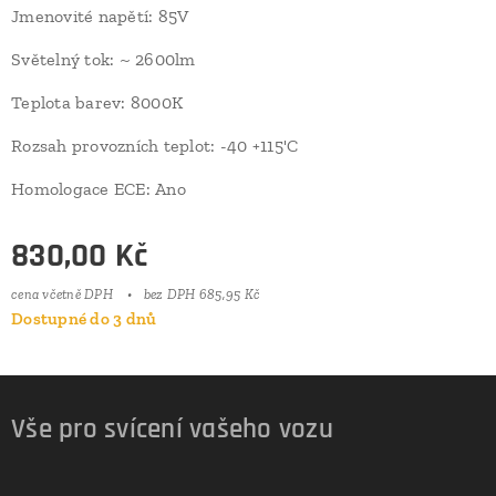
Jmenovité napětí: 85V
Světelný tok: ~ 2600lm
Teplota barev: 8000K
Rozsah provozních teplot: -40 +115'C
Homologace ECE: Ano
830,00
Kč
cena včetně DPH
bez DPH 685,95 Kč
Dostupné do 3 dnů
Vše pro svícení vašeho vozu