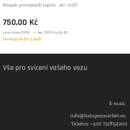
Rozsah provozních teplot: -40 +115'C
750,00
Kč
cena včetně DPH
bez DPH 619,83 Kč
Dostupné do 3 dnů
Vše pro svícení vašeho vozu
E-mail:
info@halogenmarket.eu
Telefon: +420 731854200