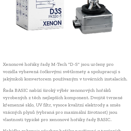
Xenonové hořáky řady M-Tech "D-S" jsou určeny pro
vozidla vybavená čočkovými světlomety a spolupracují s
jakýmkoli konvertorem používaným v továrních instalacích.
Řada BASIC nabízí široký výběr xenonových hořáků
vyrobených z těch nejlepších komponent. Dvojitě tvrzené
křemenné sklo, UV filtr, vysoce kvalitní elektrody a směs
vzácných plynů (vybraná pro maximální životnost) jsou
vlastnosti typické pro xenonové hořáky řady BASIC.
Nabídka zahrnuje všechny hořáky používané v továrních