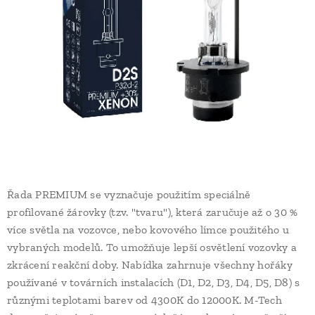
Řada PREMIUM se vyznačuje použitím speciálně
profilované žárovky (tzv. "tvaru"), která zaručuje až o 30 %
více světla na vozovce, nebo kovového límce použitého u
vybraných modelů. To umožňuje lepší osvětlení vozovky a
zkrácení reakční doby. Nabídka zahrnuje všechny hořáky
používané v továrních instalacích (D1, D2, D3, D4, D5, D8) s
různými teplotami barev od 4300K ​​do 12000K. M-Tech