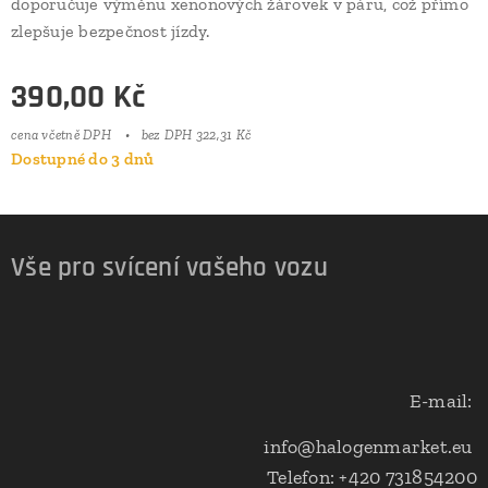
doporučuje výměnu xenonových žárovek v páru, což přímo
zlepšuje bezpečnost jízdy.
390,00
Kč
cena včetně DPH
bez DPH 322,31 Kč
Dostupné do 3 dnů
Vše pro svícení vašeho vozu
E-mail:
info@halogenmarket.eu
Telefon: +420 731854200