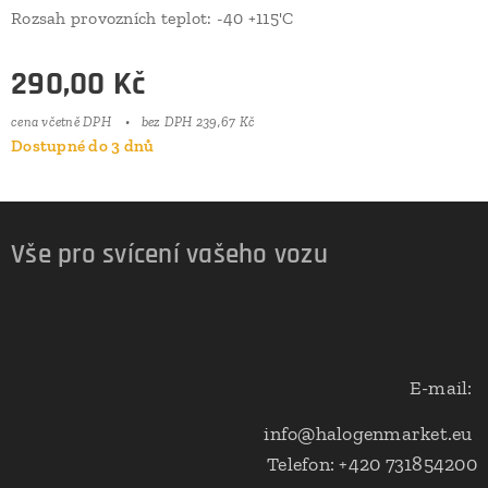
Rozsah provozních teplot: -40 +115'C
290,00
Kč
cena včetně DPH
bez DPH 239,67 Kč
Dostupné do 3 dnů
Vše pro svícení vašeho vozu
E-mail:
info@halogenmarket.eu
Telefon: +420 731854200