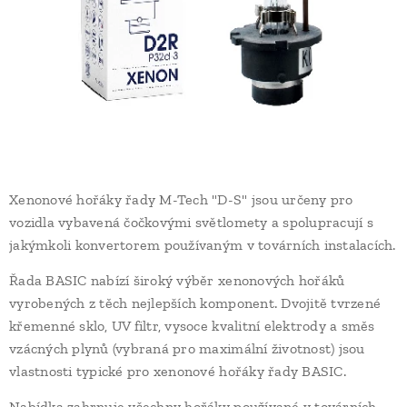
Xenonové hořáky řady M-Tech "D-S" jsou určeny pro
vozidla vybavená čočkovými světlomety a spolupracují s
jakýmkoli konvertorem používaným v továrních instalacích.
Řada BASIC nabízí široký výběr xenonových hořáků
vyrobených z těch nejlepších komponent. Dvojitě tvrzené
křemenné sklo, UV filtr, vysoce kvalitní elektrody a směs
vzácných plynů (vybraná pro maximální životnost) jsou
vlastnosti typické pro xenonové hořáky řady BASIC.
Nabídka zahrnuje všechny hořáky používané v továrních