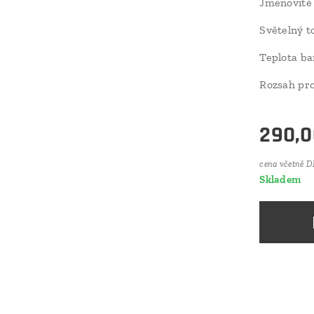
Jmenovité 
Světelný t
Teplota ba
Rozsah pro
290,0
cena včetně 
Skladem