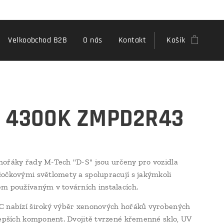
Velkoobchod B2B
O nás
Kontakt
Košík
 4300K ZMPD2R43
ořáky řady M-Tech "D-S" jsou určeny pro vozidla
očkovými světlomety a spolupracují s jakýmkoli
m používaným v továrních instalacích.
C nabízí široký výběr xenonových hořáků vyrobených
lepších komponent. Dvojitě tvrzené křemenné sklo, UV