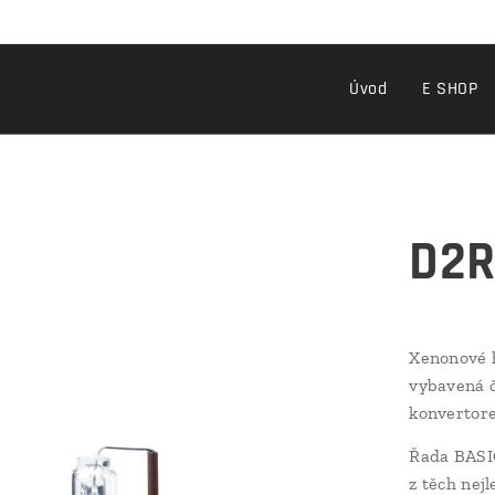
Úvod
E SHOP
D2R
Xenonové h
vybavená č
konvertore
Řada BASI
z těch nej