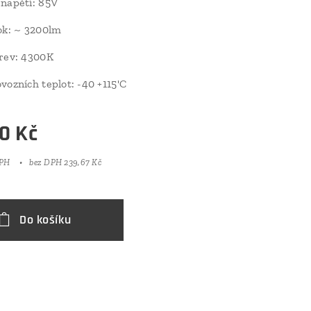
napětí: 85V
ok: ~ 3200lm
rev: 4300K
vozních teplot: -40 +115'C
0
Kč
DPH
bez DPH 239,67 Kč
Do košíku