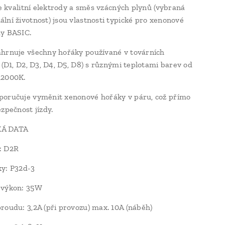
oce kvalitní elektrody a směs vzácných plynů (vybraná
lní životnost) jsou vlastnosti typické pro xenonové
dy BASIC.
hrnuje všechny hořáky používané v továrních
h (D1, D2, D3, D4, D5, D8) s různými teplotami barev od
 12000K.
oručuje vyměnit xenonové hořáky v páru, což přímo
zpečnost jízdy.
Á DATA
: D2R
y: P32d-3
 výkon: 35W
roudu: 3,2A (při provozu) max. 10A (náběh)