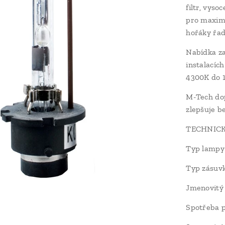
filtr, vys
pro maximá
hořáky řa
Nabídka za
instalacíc
4300K ​​do
M-Tech dop
zlepšuje be
TECHNICK
Typ lampy
Typ zásuvk
Jmenovitý
Spotřeba p