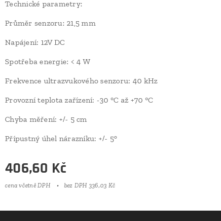
Technické parametry:
Průměr senzoru: 21,5 mm
Napájení: 12V DC
Spotřeba energie: < 4 W
Frekvence ultrazvukového senzoru: 40 kHz
Provozní teplota zařízení: -30 °C až +70 °C
Chyba měření: +/- 5 cm
Přípustný úhel nárazníku: +/- 5°
406,60
Kč
cena včetně DPH
bez DPH 336,03 Kč