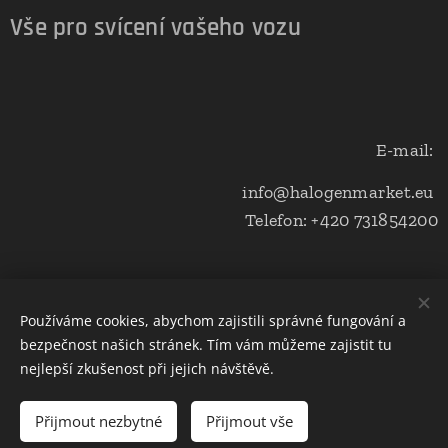
Vše pro svícení vašeho vozu
E-mail:
info@halogenmarket.eu
Telefon: +420 731854200
Obchodní podmínky a ochrana soukromí
Používáme cookies, abychom zajistili správné fungování a
bezpečnost našich stránek. Tím vám můžeme zajistit tu
Cookies
nejlepší zkušenost při jejich návštěvě.
Do košíku
Přijmout nezbytné
Přijmout vše