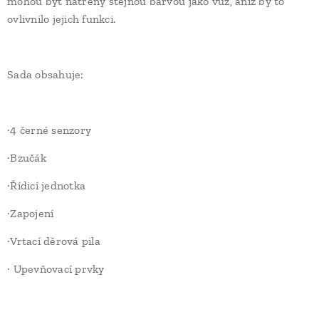
mohou být natřeny stejnou barvou jako vůz, aniž by to
ovlivnilo jejich funkci.
Sada obsahuje:
·4 černé senzory
·Bzučák
·Řídicí jednotka
·Zapojení
·Vrtací děrová pila
· Upevňovací prvky