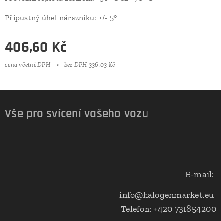
Přípustný úhel nárazníku: +/- 5°
406,60
Kč
cena včetně DPH
bez DPH 336,03 Kč
Vše pro svícení vašeho vozu
E-mail:
info@halogenmarket.eu
Telefon: +420 731854200