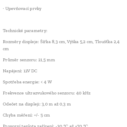
· Upevňovací prvky
Technické parametry:
Rozměry displeje: Šířka 8,3 cm, Výška 5,2 cm, Tloušťka 2,4
cm
Průměr senzoru: 21,5 mm
Napájení: 12V DC
Spotřeba energie: < 4 W
Frekvence ultrazvukového senzoru: 40 kHz
Odečet na displeji: 3,0 m až 0,3 m
Chyba měření: +/- 5 cm
Provozní teplota zařízení: -30 °C až +70 °C