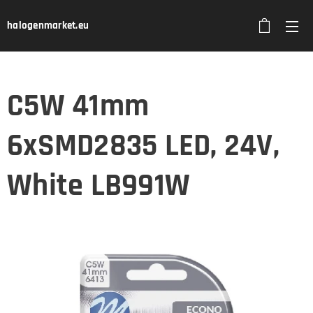
halogenmarket.eu
C5W 41mm
6xSMD2835 LED, 24V,
White LB991W