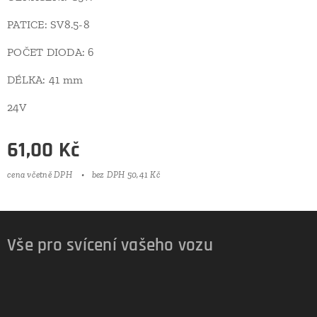
PATICE: SV8.5-8
POČET DIODA: 6
DÉLKA: 41 mm
24V
61,00
Kč
cena včetně DPH
bez DPH 50,41 Kč
Vše pro svícení vašeho vozu