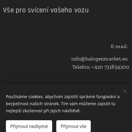
Vše pro svícení vašeho vozu
E-mail:
info@halogenmarket.eu
Telefon: +420 731854200
Obchodní podmínky a ochrana soukromí
Používáme cookies, abychom zajistili správné fungování a
bezpečnost našich stránek. Tím vám můžeme zajistit tu
Cookies
nejlepší zkušenost při jejich návštěvě.
Do košíku
Přijmout nezbytné
Přijmout vše