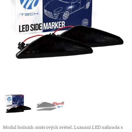
Modul bočních směrových světel. Luxusní LED náhrada s