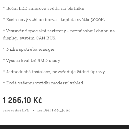
* Boční LED směrová světla na blatníku
* Zcela nový vzhled: barva - teplota světla 5000K.
* Vestavěné speciální rezistory - nezpůsobují chybu na
displeji, systém CAN BUS.
* Nízká spotřeba energie.
* Vysoce kvalitní SMD diody
* Jednoduchá instalace, nevyžaduje žádné úpravy.
* Dodá vašemu vozidlu moderní vzhled.
1 266,10
Kč
cena včetně DPH
bez DPH 1 046,36 Kč