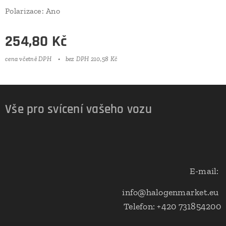
Polarizace: Ano
254,80
Kč
cena včetně DPH
bez DPH 210,58 Kč
Vše pro svícení vašeho vozu
E-mail:
info@halogenmarket.eu
Telefon: +420 731854200