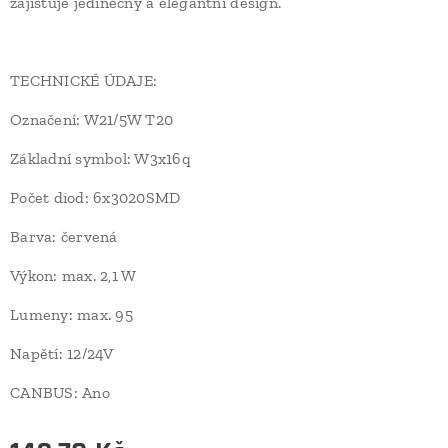
zajišťuje jedinečný a elegantní design.
TECHNICKÉ ÚDAJE:
Označení: W21/5W T20
Základní symbol: W3x16q
Počet diod: 6x3020SMD
Barva: červená
Výkon: max. 2,1 W
Lumeny: max. 95
Napětí: 12/24V
CANBUS: Ano