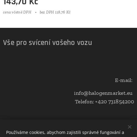
143,70
Kč
cena včetně DPH
bez DPH 118,76 Kč
Vše pro svícení vašeho vozu
E-mail:
info@halogenmarket.eu
Telefon: +420 731854200
Obchodní podmínky a ochrana soukromí
Používáme cookies, abychom zajistili správné fungování a