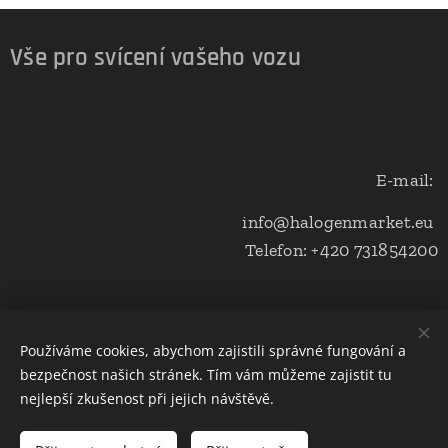
Vše pro svícení vašeho vozu
E-mail:
info@halogenmarket.eu
Telefon: +420 731854200
Obchodní podmínky a ochrana soukromí
Používáme cookies, abychom zajistili správné fungování a
bezpečnost našich stránek. Tím vám můžeme zajistit tu
Cookies
nejlepší zkušenost při jejich návštěvě.
Do košíku