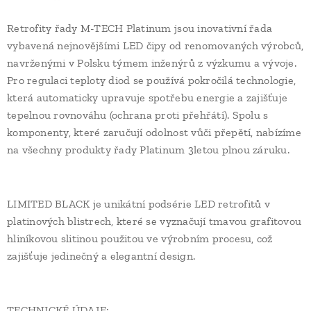
Retrofity řady M-TECH Platinum jsou inovativní řada
vybavená nejnovějšími LED čipy od renomovaných výrobců,
navrženými v Polsku týmem inženýrů z výzkumu a vývoje.
Pro regulaci teploty diod se používá pokročilá technologie,
která automaticky upravuje spotřebu energie a zajišťuje
tepelnou rovnováhu (ochrana proti přehřátí). Spolu s
komponenty, které zaručují odolnost vůči přepětí, nabízíme
na všechny produkty řady Platinum 3letou plnou záruku.
LIMITED BLACK je unikátní podsérie LED retrofitů v
platinových blistrech, které se vyznačují tmavou grafitovou
hliníkovou slitinou použitou ve výrobním procesu, což
zajišťuje jedinečný a elegantní design.
TECHNICKÉ ÚDAJE: