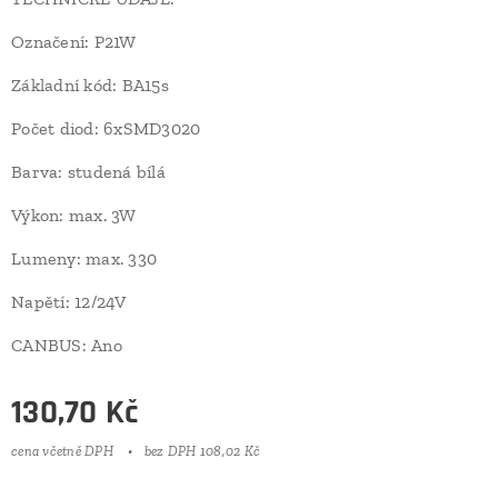
Označení: P21W
Základní kód: BA15s
Počet diod: 6xSMD3020
Barva: studená bílá
Výkon: max. 3W
Lumeny: max. 330
Napětí: 12/24V
CANBUS: Ano
130,70
Kč
cena včetně DPH
bez DPH 108,02 Kč