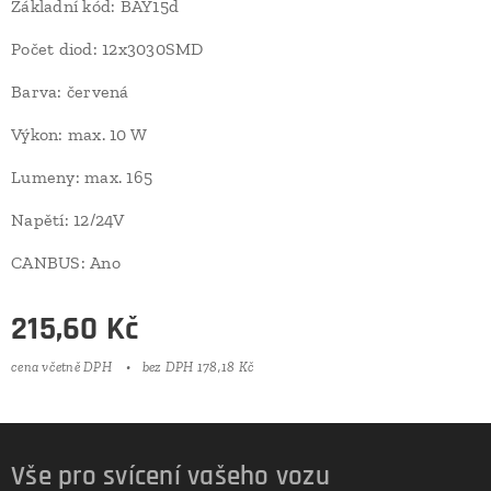
Základní kód: BAY15d
Počet diod: 12x3030SMD
Barva: červená
Výkon: max. 10 W
Lumeny: max. 165
Napětí: 12/24V
CANBUS: Ano
215,60
Kč
cena včetně DPH
bez DPH 178,18 Kč
Vše pro svícení vašeho vozu