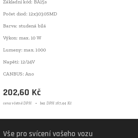
Základní kód: BA15s
Počet diod: 12x3030SMD
Barva: studená bílá
Výkon: max. 10 W
Lumeny: max. 1000
Napětí: 12/24V
CANBUS: Ano
202,60
Kč
cena včetně DPH
bez DPH 167,44 Kč
Vše pro svícení vašeho vozu