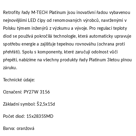
Retrofity řady M-TECH Platinum jsou inovativní řadou vybavenou
nejnovějšími LED čipy od renomovaných výrobců, navrženými v
Polsku týmem inženýrů z výzkumu a vývoje. Pro regulaci teploty
diod se používá pokročilá technologie, která automaticky upravuje
spotřebu energie a zajišťuje tepelnou rovnováhu (ochrana proti
přehřátí). Spolu s komponenty, které zaručují odolnost vůči
přepětí, nabízíme na všechny produkty řady Platinum 3letou plnou
záruku.
Technické údaje:
Označení: PY27W 3156
Základní symbol: Š2,5x15d
Počet diod: 15x2835SMD
Barva: oranžová