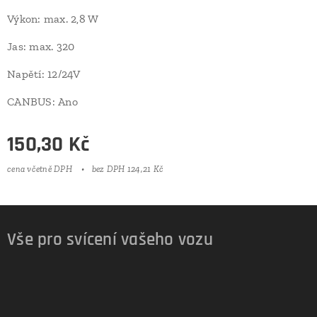
Výkon: max. 2,8 W
Jas: max. 320
Napětí: 12/24V
CANBUS: Ano
150,30
Kč
cena včetně DPH
bez DPH 124,21 Kč
Vše pro svícení vašeho vozu