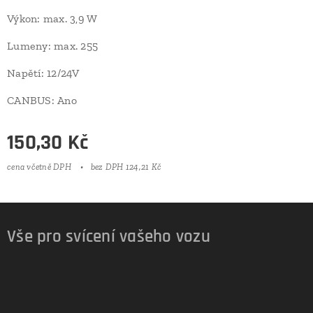
Výkon: max. 3,9 W
Lumeny: max. 255
Napětí: 12/24V
CANBUS: Ano
150,30
Kč
cena včetně DPH
bez DPH 124,21 Kč
Vše pro svícení vašeho vozu