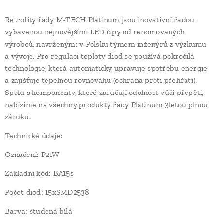
Retrofity řady M-TECH Platinum jsou inovativní řadou
vybavenou nejnovějšími LED čipy od renomovaných
výrobců, navrženými v Polsku týmem inženýrů z výzkumu
a vývoje. Pro regulaci teploty diod se používá pokročilá
technologie, která automaticky upravuje spotřebu energie
a zajišťuje tepelnou rovnováhu (ochrana proti přehřátí).
Spolu s komponenty, které zaručují odolnost vůči přepětí,
nabízíme na všechny produkty řady Platinum 3letou plnou
záruku.
Technické údaje:
Označení: P21W
Základní kód: BA15s
Počet diod: 15xSMD2538
Barva: studená bílá