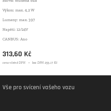
Barva: studená bílá
Výkon: max. 4,2 W
Lumeny: max. 397
Napětí: 12/24V
CANBUS: Ano
313,60
Kč
cena včetně DPH
bez DPH 259,17 Kč
Vše pro svícení vašeho vozu