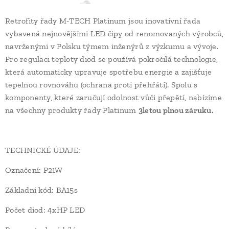
Retrofity řady M-TECH Platinum jsou inovativní řada
vybavená nejnovějšími LED čipy od renomovaných výrobců,
navrženými v Polsku týmem inženýrů z výzkumu a vývoje.
Pro regulaci teploty diod se používá pokročilá technologie,
která automaticky upravuje spotřebu energie a zajišťuje
tepelnou rovnováhu (ochrana proti přehřátí). Spolu s
komponenty, které zaručují odolnost vůči přepětí, nabízíme
na všechny produkty řady Platinum
3letou plnou záruku.
TECHNICKÉ ÚDAJE:
Označení: P21W
Základní kód: BA15s
Počet diod: 4xHP LED