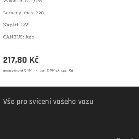
Výkon: max. 1,6 W
Lumeny: max. 220
Napětí: 12V
CANBUS: Ano
217,80
Kč
cena včetně DPH
bez DPH 180,00 Kč
Vše pro svícení vašeho vozu