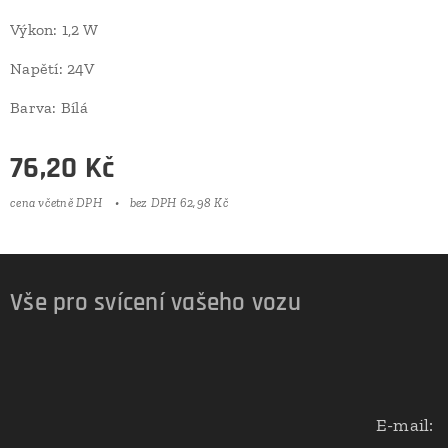
Výkon: 1,2 W
Napětí: 24V
Barva: Bílá
76,20
Kč
cena včetně DPH
bez DPH 62,98 Kč
Vše pro svícení vašeho vozu
E-mail: