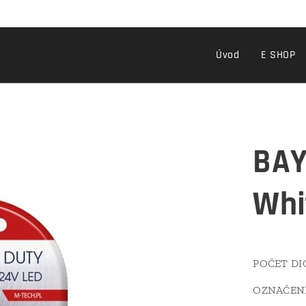
Úvod
E SHOP
BAY
Whi
POČET DI
OZNAČENÍ