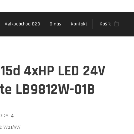
Velkoobchod B2B
O nás
Kontakt
Košík
15d 4xHP LED 24V
te LB9812W-01B
ODA: 4
: W21/5W