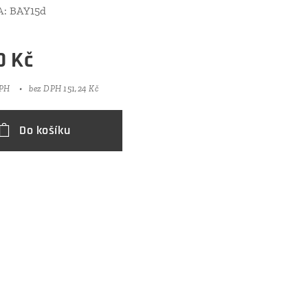
: BAY15d
0
Kč
DPH
bez DPH 151,24 Kč
Do košíku