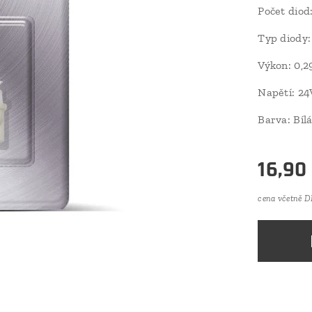
Počet diod
Typ diody
Výkon: 0,2
Napětí: 24
Barva: Bíl
16,90
cena včetně 