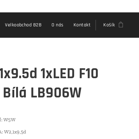
Velkoobchod B2B
O nás
Kontakt
Košík
1x9.5d 1xLED F10
 Bílá LB906W
Í: W5W
 W2,1x9,5d