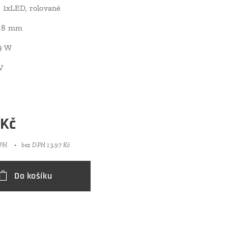
: 1xLED, rolované
: 8 mm
9 W
V
á
Kč
DPH
bez DPH 13,97 Kč
Do košíku