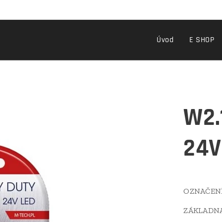
Úvod
E SHOP
W2.
24V
OZNAČEN
ZÁKLADNA: