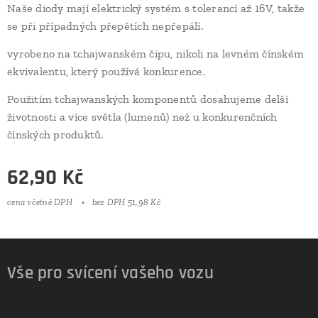
Naše diody mají elektrický systém s tolerancí až 16V, takže
se při případných přepětích nepřepálí.
vyrobeno na tchajwanském čipu, nikoli na levném čínském
ekvivalentu, který používá konkurence.
Použitím tchajwanských komponentů dosahujeme delší
životnosti a více světla (lumenů) než u konkurenčních
čínských produktů.
62,90
Kč
cena včetně DPH
bez DPH 51,98 Kč
Vše pro svícení vašeho vozu