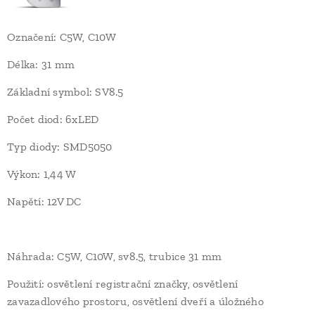
Označení: C5W, C10W
Délka: 31 mm
Základní symbol: SV8.5
Počet diod: 6xLED
Typ diody: SMD5050
Výkon: 1,44 W
Napětí: 12V DC
Náhrada: C5W, C10W, sv8.5, trubice 31 mm
Použití: osvětlení registrační značky, osvětlení
zavazadlového prostoru, osvětlení dveří a úložného