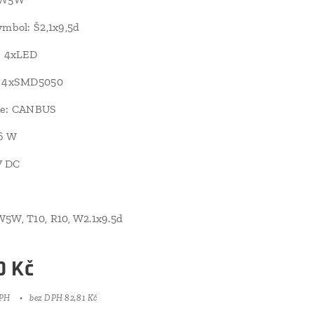
ymbol: Š2,1x9,5d
: 4xLED
: 4xSMD5050
ie: CANBUS
96 W
V DC
5W, T10, R10, W2.1x9.5d
0
Kč
DPH
bez DPH 82,81 Kč