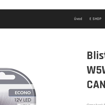
Úvod
E SHOP
Bli
W5
CAN
Označení