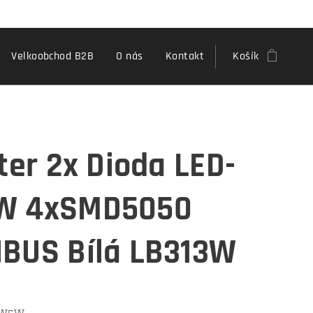
Velkoobchod B2B
O nás
Kontakt
Košík
ster 2x Dioda LED-
W 4xSMD5050
BUS Bílá LB313W
: W5W