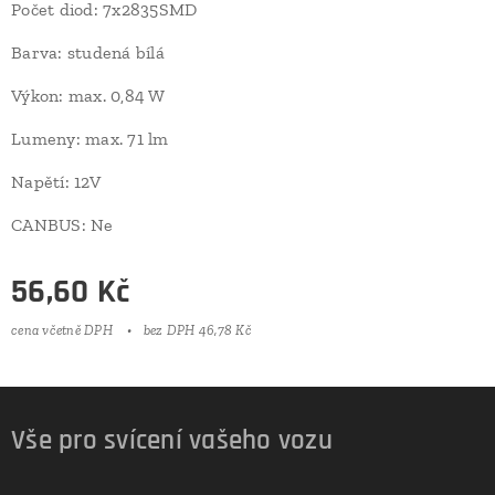
Počet diod: 7x2835SMD
Barva: studená bílá
Výkon: max. 0,84 W
Lumeny: max. 71 lm
Napětí: 12V
CANBUS: Ne
56,60
Kč
cena včetně DPH
bez DPH 46,78 Kč
Vše pro svícení vašeho vozu